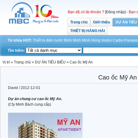
Bạn đã có tài khoản ?
[Đăng nhập]
-
Bạn c
Trang chủ
Giới thiệu
DỰ ÁN TIÊU
THIẾT BỊ HÀNG HẢI
Từ khóa HOT:
Thiết bị điện
nước
Bình Minh
Minh Hùng
Vesbo
Cadivi
Panaso
Tìm kiếm:
Vị trí »
Trang chủ
>
DỰ ÁN TIÊU BIỂU
>
Cao ốc Mỹ An
Cao ốc Mỹ An
David / 2012-12-01
Dự án chung cư cao ốc Mỹ An.
(Cty Minh Bách cung cấp)