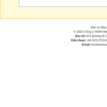
Bán sỉ
|
Bảo
© 2026 Công ty TNHH Min
Địa chỉ:
#13 đường số 1,
Điện thoại:
+84 028 375116
Email:
minhbachco