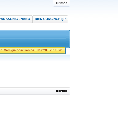
Từ khóa
PANASONIC - NANO
ĐIỆN CÔNG NGHIỆP
iền: Xem giá hoặc liên hệ +84 028 37511620