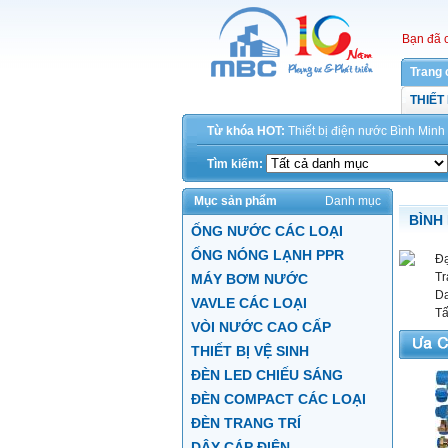
Bạn đã 
Trang 
THIẾT
Từ khóa HOT:
Thiết bị điện
nước
Bình Minh
Tìm kiếm:
Mục sản phẩm
Danh mục
BÌNH
ỐNG NƯỚC CÁC LOẠI
ỐNG NÓNG LẠNH PPR
Đạ
Tr
MÁY BƠM NƯỚC
Da
VAVLE CÁC LOẠI
Tấ
VÒI NƯỚC CAO CẤP
THIẾT BỊ VỆ SINH
ĐÈN LED CHIẾU SÁNG
ĐÈN COMPACT CÁC LOẠI
ĐÈN TRANG TRÍ
DÂY CÁP ĐIỆN