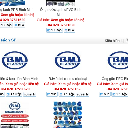
g lạnh PPR Bình Minh
Ống nước lạnh uPVC Bình
:
Xem giá hoặc liên hệ
Minh
4 028 37511620
Giá bán:
Xem giá hoặc liên hệ
+84 028 37511620
 sách SP
Kiểu hiển thị:
iện & keo dán Bình Minh
RJA Joint cao su các loại
Ống gân PEC Bì
án: Xem giá hoặc liên hệ
Giá bán: Xem giá hoặc liên hệ
Giá bán: Xem giá ho
+84 028 37511620
+84 028 37511620
+84 028 3751