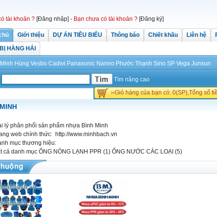
có tài khoản ?
[Đăng nhập]
-
Bạn chưa có tài khoản ?
[Đăng ký]
chủ
Giới thiệu
DỰ ÁN TIÊU BIỂU
Thông báo
Chiết khấu
Liên hệ
 BỊ HÀNG HẢI
Minh Hùng
Vesbo
Cadivi
Panasonic
Nanno Phước Thạnh
Sino
SP
Vega
Junsun
Tìm nâng cao
››Giỏ hàng của bạn có: 0(SP),Tổng số t
 MINH
i lý phân phối sản phẩm nhựa Bình Minh
ang web chính thức:
http://www.minhbach.vn
nh mục thương hiệu:
t cả danh mục
ỐNG NÓNG LẠNH PPR (1)
ỐNG NƯỚC CÁC LOẠI (5)