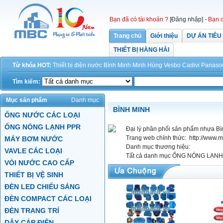
Bạn đã có tài khoản ?
[Đăng nhập]
-
Bạn c
Trang chủ
Giới thiệu
DỰ ÁN TIÊU
THIẾT BỊ HÀNG HẢI
Từ khóa HOT:
Thiết bị điện
nước
Bình Minh
Minh Hùng
Vesbo
Cadivi
Panaso
Tìm kiếm:
Mục sản phẩm
Danh mục
BÌNH MINH
ỐNG NƯỚC CÁC LOẠI
ỐNG NÓNG LẠNH PPR
Đại lý phân phối sản phẩm nhựa Bì
Trang web chính thức:
http://www.
MÁY BƠM NƯỚC
Danh mục thương hiệu:
VAVLE CÁC LOẠI
Tất cả danh mục
ỐNG NÓNG LẠNH 
VÒI NƯỚC CAO CẤP
THIẾT BỊ VỆ SINH
ĐÈN LED CHIẾU SÁNG
ĐÈN COMPACT CÁC LOẠI
ĐÈN TRANG TRÍ
DÂY CÁP ĐIỆN