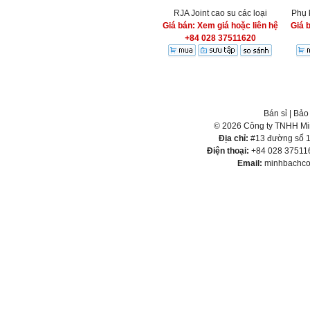
RJA Joint cao su các loại
Phụ 
Giá bán: Xem giá hoặc liên hệ
Giá 
+84 028 37511620
Bán sỉ
|
Bảo
© 2026 Công ty TNHH Min
Địa chỉ:
#13 đường số 1,
Điện thoại:
+84 028 375116
Email:
minhbachco