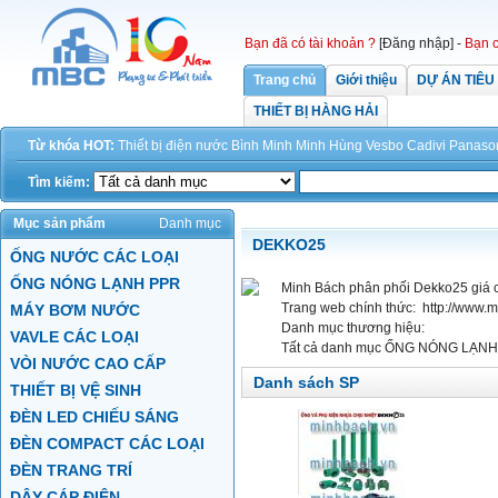
Bạn đã có tài khoản ?
[Đăng nhập]
-
Bạn c
Trang chủ
Giới thiệu
DỰ ÁN TIÊU
THIẾT BỊ HÀNG HẢI
Từ khóa HOT:
Thiết bị điện
nước
Bình Minh
Minh Hùng
Vesbo
Cadivi
Panaso
Tìm kiếm:
Mục sản phẩm
Danh mục
DEKKO25
ỐNG NƯỚC CÁC LOẠI
ỐNG NÓNG LẠNH PPR
Minh Bách phân phối Dekko25 giá c
Trang web chính thức:
http://www.
MÁY BƠM NƯỚC
Danh mục thương hiệu:
VAVLE CÁC LOẠI
Tất cả danh mục
ỐNG NÓNG LẠNH 
VÒI NƯỚC CAO CẤP
Danh sách SP
THIẾT BỊ VỆ SINH
ĐÈN LED CHIẾU SÁNG
ĐÈN COMPACT CÁC LOẠI
ĐÈN TRANG TRÍ
DÂY CÁP ĐIỆN