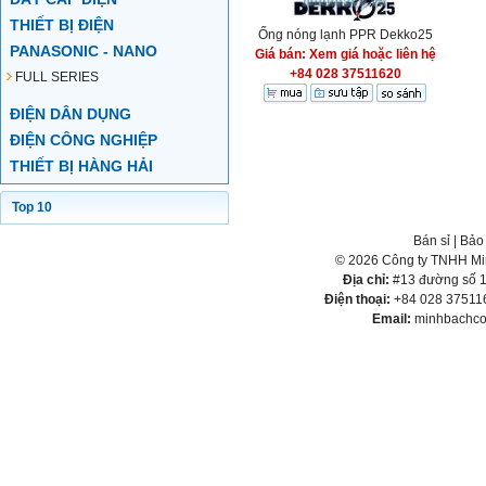
THIẾT BỊ ĐIỆN
Ống nóng lạnh PPR Dekko25
PANASONIC - NANO
Giá bán: Xem giá hoặc liên hệ
+84 028 37511620
FULL SERIES
ĐIỆN DÂN DỤNG
ĐIỆN CÔNG NGHIỆP
THIẾT BỊ HÀNG HẢI
Top 10
Bán sỉ
|
Bảo
© 2026 Công ty TNHH Min
Địa chỉ:
#13 đường số 1,
Điện thoại:
+84 028 375116
Email:
minhbachco