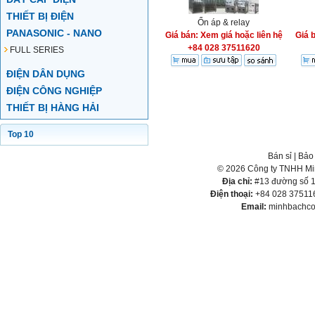
THIẾT BỊ ĐIỆN
Ổn áp & relay
PANASONIC - NANO
Giá bán: Xem giá hoặc liên hệ
Giá 
+84 028 37511620
FULL SERIES
ĐIỆN DÂN DỤNG
ĐIỆN CÔNG NGHIỆP
THIẾT BỊ HÀNG HẢI
Top 10
Bán sỉ
|
Bảo
© 2026 Công ty TNHH Min
Địa chỉ:
#13 đường số 1,
Điện thoại:
+84 028 375116
Email:
minhbachco