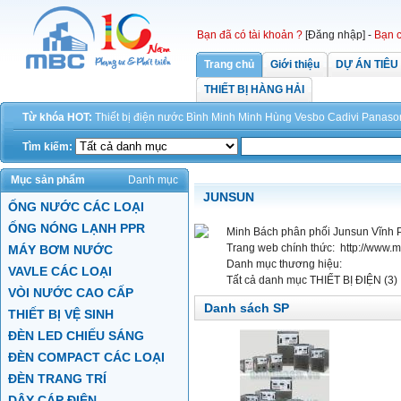
Bạn đã có tài khoản ?
[Đăng nhập]
-
Bạn c
Trang chủ
Giới thiệu
DỰ ÁN TIÊU
THIẾT BỊ HÀNG HẢI
Từ khóa HOT:
Thiết bị điện
nước
Bình Minh
Minh Hùng
Vesbo
Cadivi
Panaso
Tìm kiếm:
Mục sản phẩm
Danh mục
JUNSUN
ỐNG NƯỚC CÁC LOẠI
ỐNG NÓNG LẠNH PPR
Minh Bách phân phối Junsun Vĩnh P
Trang web chính thức:
http://www.
MÁY BƠM NƯỚC
Danh mục thương hiệu:
VAVLE CÁC LOẠI
Tất cả danh mục
THIẾT BỊ ĐIỆN (3)
VÒI NƯỚC CAO CẤP
Danh sách SP
THIẾT BỊ VỆ SINH
ĐÈN LED CHIẾU SÁNG
ĐÈN COMPACT CÁC LOẠI
ĐÈN TRANG TRÍ
DÂY CÁP ĐIỆN