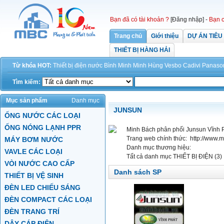
Bạn đã có tài khoản ?
[Đăng nhập]
-
Bạn c
Trang chủ
Giới thiệu
DỰ ÁN TIÊU
THIẾT BỊ HÀNG HẢI
Từ khóa HOT:
Thiết bị điện
nước
Bình Minh
Minh Hùng
Vesbo
Cadivi
Panaso
Tìm kiếm:
Mục sản phẩm
Danh mục
JUNSUN
ỐNG NƯỚC CÁC LOẠI
ỐNG NÓNG LẠNH PPR
Minh Bách phân phối Junsun Vĩnh P
Trang web chính thức:
http://www.
MÁY BƠM NƯỚC
Danh mục thương hiệu:
VAVLE CÁC LOẠI
Tất cả danh mục
THIẾT BỊ ĐIỆN (3)
VÒI NƯỚC CAO CẤP
Danh sách SP
THIẾT BỊ VỆ SINH
ĐÈN LED CHIẾU SÁNG
ĐÈN COMPACT CÁC LOẠI
ĐÈN TRANG TRÍ
DÂY CÁP ĐIỆN