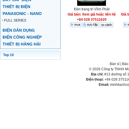
THIẾT BỊ ĐIỆN
Đèn trang trí Vĩnh Phát
PANASONIC - NANO
Giá bán: Xem giá hoặc liên hệ
Giá 
+84 028 37511620
FULL SERIES
ĐIỆN DÂN DỤNG
ĐIỆN CÔNG NGHIỆP
THIẾT BỊ HÀNG HẢI
Top 10
Bán sỉ
|
Bảo
© 2026 Công ty TNHH Min
Địa chỉ:
#13 đường số 1,
Điện thoại:
+84 028 375116
Email:
minhbachco