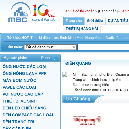
Bạn đã có tài khoản ?
[Đăng nhập]
-
Bạn c
Trang chủ
Giới thiệu
DỰ ÁN TIÊU
THIẾT BỊ HÀNG HẢI
Từ khóa HOT:
Thiết bị điện
nước
Bình Minh
Minh Hùng
Vesbo
Cadivi
Panaso
Tìm kiếm:
Mục sản phẩm
Danh mục
ĐIỆN QUANG
ỐNG NƯỚC CÁC LOẠI
ỐNG NÓNG LẠNH PPR
Minh Bách phân phối Điện Quang gi
Trang web chính thức:
http://minhb
MÁY BƠM NƯỚC
Danh mục thương hiệu:
VAVLE CÁC LOẠI
Tất cả danh mục
THIẾT BỊ ĐIỆN (1)
VÒI NƯỚC CAO CẤP
THIẾT BỊ VỆ SINH
ĐÈN LED CHIẾU SÁNG
ĐÈN COMPACT CÁC LOẠI
ĐÈN TRANG TRÍ
DÂY CÁP ĐIỆN