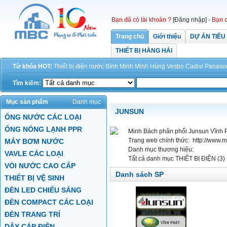
Bạn đã có tài khoản ?
[Đăng nhập]
-
Bạn c
Trang chủ
Giới thiệu
DỰ ÁN TIÊU
THIẾT BỊ HÀNG HẢI
Từ khóa HOT:
Thiết bị điện
nước
Bình Minh
Minh Hùng
Vesbo
Cadivi
Panaso
Tìm kiếm:
Mục sản phẩm
Danh mục
JUNSUN
ỐNG NƯỚC CÁC LOẠI
ỐNG NÓNG LẠNH PPR
Minh Bách phân phối Junsun Vĩnh P
Trang web chính thức:
http://www.
MÁY BƠM NƯỚC
Danh mục thương hiệu:
VAVLE CÁC LOẠI
Tất cả danh mục
THIẾT BỊ ĐIỆN (3)
VÒI NƯỚC CAO CẤP
Danh sách SP
THIẾT BỊ VỆ SINH
ĐÈN LED CHIẾU SÁNG
ĐÈN COMPACT CÁC LOẠI
ĐÈN TRANG TRÍ
DÂY CÁP ĐIỆN