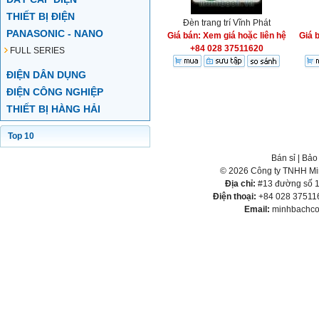
THIẾT BỊ ĐIỆN
Đèn trang trí Vĩnh Phát
PANASONIC - NANO
Giá bán: Xem giá hoặc liên hệ
Giá 
+84 028 37511620
FULL SERIES
ĐIỆN DÂN DỤNG
ĐIỆN CÔNG NGHIỆP
THIẾT BỊ HÀNG HẢI
Top 10
Bán sỉ
|
Bảo
© 2026 Công ty TNHH Min
Địa chỉ:
#13 đường số 1,
Điện thoại:
+84 028 375116
Email:
minhbachco