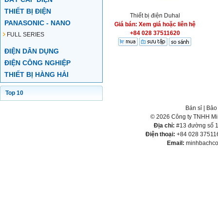
THIẾT BỊ ĐIỆN
Thiết bị điện Duhal
PANASONIC - NANO
Giá bán: Xem giá hoặc liên hệ
+84 028 37511620
FULL SERIES
ĐIỆN DÂN DỤNG
ĐIỆN CÔNG NGHIỆP
THIẾT BỊ HÀNG HẢI
Top 10
Bán sỉ
|
Bảo
© 2026 Công ty TNHH Min
Địa chỉ:
#13 đường số 1,
Điện thoại:
+84 028 375116
Email:
minhbachco