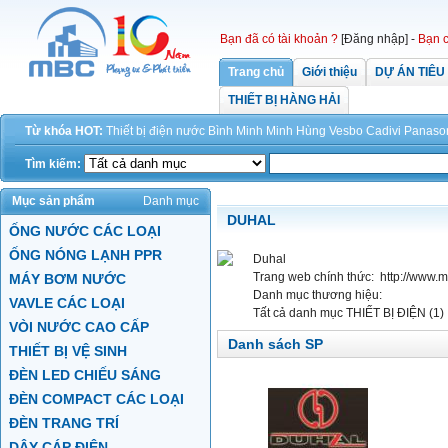
Bạn đã có tài khoản ?
[Đăng nhập]
-
Bạn c
Trang chủ
Giới thiệu
DỰ ÁN TIÊU
THIẾT BỊ HÀNG HẢI
Từ khóa HOT:
Thiết bị điện
nước
Bình Minh
Minh Hùng
Vesbo
Cadivi
Panaso
Tìm kiếm:
Mục sản phẩm
Danh mục
DUHAL
ỐNG NƯỚC CÁC LOẠI
ỐNG NÓNG LẠNH PPR
Duhal
Trang web chính thức:
http://www.
MÁY BƠM NƯỚC
Danh mục thương hiệu:
VAVLE CÁC LOẠI
Tất cả danh mục
THIẾT BỊ ĐIỆN (1)
VÒI NƯỚC CAO CẤP
Danh sách SP
THIẾT BỊ VỆ SINH
ĐÈN LED CHIẾU SÁNG
ĐÈN COMPACT CÁC LOẠI
ĐÈN TRANG TRÍ
DÂY CÁP ĐIỆN