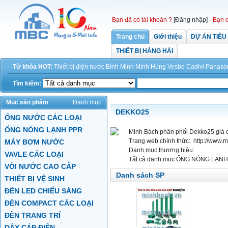
Bạn đã có tài khoản ?
[Đăng nhập]
-
Bạn c
Trang chủ
Giới thiệu
DỰ ÁN TIÊU
THIẾT BỊ HÀNG HẢI
Từ khóa HOT:
Thiết bị điện
nước
Bình Minh
Minh Hùng
Vesbo
Cadivi
Panaso
Tìm kiếm:
Mục sản phẩm
Danh mục
DEKKO25
ỐNG NƯỚC CÁC LOẠI
ỐNG NÓNG LẠNH PPR
Minh Bách phân phối Dekko25 giá c
Trang web chính thức:
http://www.
MÁY BƠM NƯỚC
Danh mục thương hiệu:
VAVLE CÁC LOẠI
Tất cả danh mục
ỐNG NÓNG LẠNH 
VÒI NƯỚC CAO CẤP
Danh sách SP
THIẾT BỊ VỆ SINH
ĐÈN LED CHIẾU SÁNG
ĐÈN COMPACT CÁC LOẠI
ĐÈN TRANG TRÍ
DÂY CÁP ĐIỆN