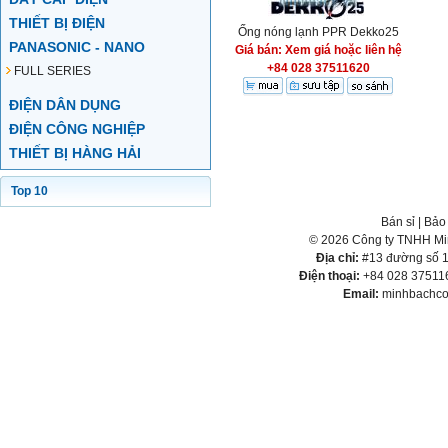
THIẾT BỊ ĐIỆN
Ống nóng lạnh PPR Dekko25
PANASONIC - NANO
Giá bán: Xem giá hoặc liên hệ
+84 028 37511620
FULL SERIES
ĐIỆN DÂN DỤNG
ĐIỆN CÔNG NGHIỆP
THIẾT BỊ HÀNG HẢI
Top 10
Bán sỉ
|
Bảo
© 2026 Công ty TNHH Min
Địa chỉ:
#13 đường số 1,
Điện thoại:
+84 028 375116
Email:
minhbachco