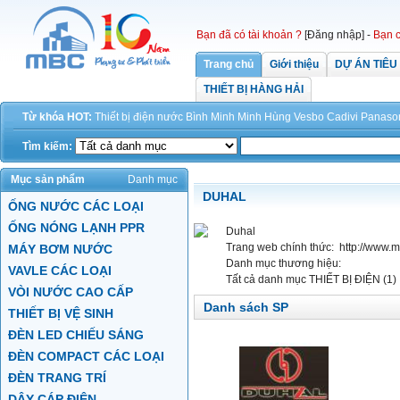
Bạn đã có tài khoản ?
[Đăng nhập]
-
Bạn c
Trang chủ
Giới thiệu
DỰ ÁN TIÊU
THIẾT BỊ HÀNG HẢI
Từ khóa HOT:
Thiết bị điện
nước
Bình Minh
Minh Hùng
Vesbo
Cadivi
Panaso
Tìm kiếm:
Mục sản phẩm
Danh mục
DUHAL
ỐNG NƯỚC CÁC LOẠI
ỐNG NÓNG LẠNH PPR
Duhal
Trang web chính thức:
http://www.
MÁY BƠM NƯỚC
Danh mục thương hiệu:
VAVLE CÁC LOẠI
Tất cả danh mục
THIẾT BỊ ĐIỆN (1)
VÒI NƯỚC CAO CẤP
Danh sách SP
THIẾT BỊ VỆ SINH
ĐÈN LED CHIẾU SÁNG
ĐÈN COMPACT CÁC LOẠI
ĐÈN TRANG TRÍ
DÂY CÁP ĐIỆN