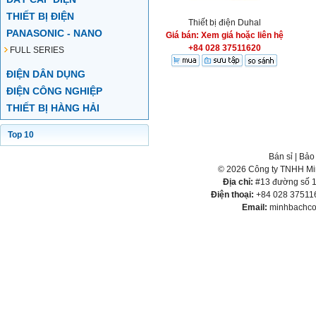
THIẾT BỊ ĐIỆN
Thiết bị điện Duhal
PANASONIC - NANO
Giá bán: Xem giá hoặc liên hệ
+84 028 37511620
FULL SERIES
ĐIỆN DÂN DỤNG
ĐIỆN CÔNG NGHIỆP
THIẾT BỊ HÀNG HẢI
Top 10
Bán sỉ
|
Bảo
© 2026 Công ty TNHH Min
Địa chỉ:
#13 đường số 1,
Điện thoại:
+84 028 375116
Email:
minhbachco