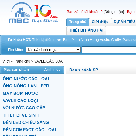
Bạn đã có tài khoản ?
[Đăng nhập]
-
Bạn c
Trang chủ
Giới thiệu
DỰ ÁN TIÊU
THIẾT BỊ HÀNG HẢI
Từ khóa HOT:
Thiết bị điện
nước
Bình Minh
Minh Hùng
Vesbo
Cadivi
Panaso
Tìm kiếm:
Vị trí »
Trang chủ
>
VAVLE CÁC LOẠI
Mục sản phẩm
Danh mục
Danh sách SP
ỐNG NƯỚC CÁC LOẠI
ỐNG NÓNG LẠNH PPR
MÁY BƠM NƯỚC
VAVLE CÁC LOẠI
VÒI NƯỚC CAO CẤP
THIẾT BỊ VỆ SINH
ĐÈN LED CHIẾU SÁNG
ĐÈN COMPACT CÁC LOẠI