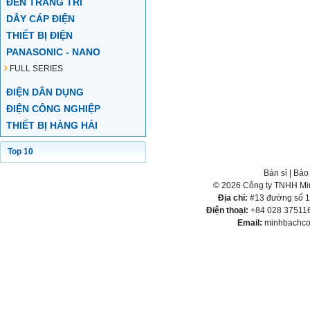
ĐÈN TRANG TRÍ
DÂY CÁP ĐIỆN
THIẾT BỊ ĐIỆN
PANASONIC - NANO
FULL SERIES
ĐIỆN DÂN DỤNG
ĐIỆN CÔNG NGHIỆP
THIẾT BỊ HÀNG HẢI
Top 10
Bán sỉ
|
Bảo
© 2026 Công ty TNHH Min
Địa chỉ:
#13 đường số 1,
Điện thoại:
+84 028 375116
Email:
minhbachco