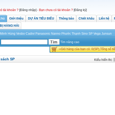
có tài khoản ?
[Đăng nhập]
-
Bạn chưa có tài khoản ?
[Đăng ký]
chủ
Giới thiệu
DỰ ÁN TIÊU BIỂU
Thông báo
Chiết khấu
Liên hệ
 BỊ HÀNG HẢI
Minh Hùng
Vesbo
Cadivi
Panasonic
Nanno Phước Thạnh
Sino
SP
Vega
Junsun
Tìm nâng cao
››Giỏ hàng của bạn có: 0(SP),Tổng số t
 sách SP
Kiểu hiển thị: