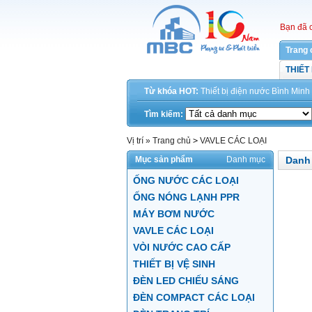
Bạn đã 
Trang 
THIẾT
Từ khóa HOT:
Thiết bị điện
nước
Bình Minh
Tìm kiếm:
Vị trí »
Trang chủ
>
VAVLE CÁC LOẠI
Mục sản phẩm
Danh mục
Danh
ỐNG NƯỚC CÁC LOẠI
ỐNG NÓNG LẠNH PPR
MÁY BƠM NƯỚC
VAVLE CÁC LOẠI
VÒI NƯỚC CAO CẤP
THIẾT BỊ VỆ SINH
ĐÈN LED CHIẾU SÁNG
ĐÈN COMPACT CÁC LOẠI