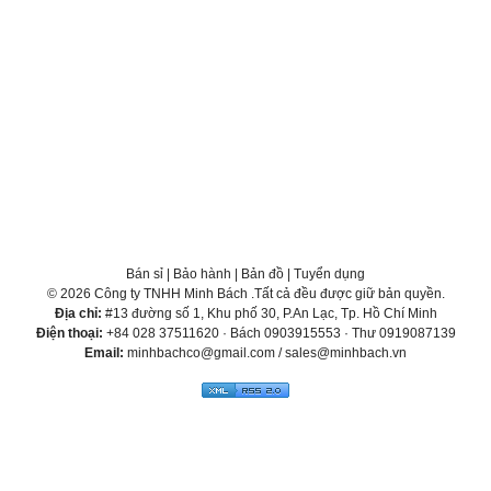
Bán sỉ
|
Bảo hành
|
Bản đồ
|
Tuyển dụng
© 2026 Công ty TNHH Minh Bách .Tất cả đều được giữ bản quyền.
Địa chỉ:
#13 đường số 1, Khu phố 30, P.An Lạc, Tp. Hồ Chí Minh
Điện thoại:
+84 028 37511620 · Bách 0903915553 · Thư 0919087139
Email:
minhbachco@gmail.com / sales@minhbach.vn