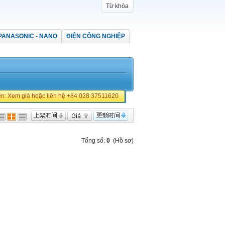
Từ khóa
PANASONIC - NANO
ĐIỆN CÔNG NGHIỆP
iền: Xem giá hoặc liên hệ +84 028 37511620
Tổng số:
0
(Hồ sơ)