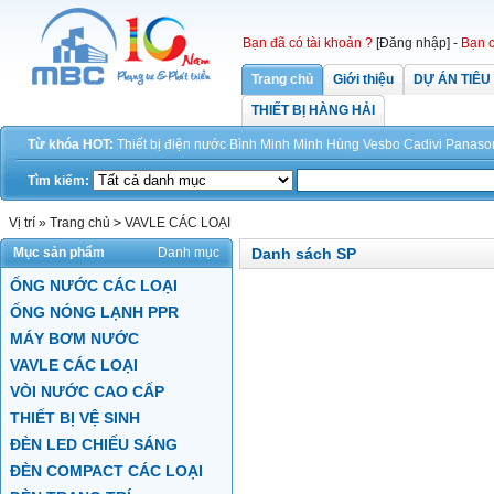
Bạn đã có tài khoản ?
[Đăng nhập]
-
Bạn c
Trang chủ
Giới thiệu
DỰ ÁN TIÊU
THIẾT BỊ HÀNG HẢI
Từ khóa HOT:
Thiết bị điện
nước
Bình Minh
Minh Hùng
Vesbo
Cadivi
Panaso
Tìm kiếm:
Vị trí »
Trang chủ
>
VAVLE CÁC LOẠI
Mục sản phẩm
Danh mục
Danh sách SP
ỐNG NƯỚC CÁC LOẠI
ỐNG NÓNG LẠNH PPR
MÁY BƠM NƯỚC
VAVLE CÁC LOẠI
VÒI NƯỚC CAO CẤP
THIẾT BỊ VỆ SINH
ĐÈN LED CHIẾU SÁNG
ĐÈN COMPACT CÁC LOẠI