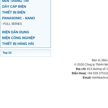
ĐÈN TRANG TRÍ
DÂY CÁP ĐIỆN
THIẾT BỊ ĐIỆN
PANASONIC - NANO
FULL SERIES
ĐIỆN DÂN DỤNG
ĐIỆN CÔNG NGHIỆP
THIẾT BỊ HÀNG HẢI
Top 10
Bán sỉ
|
Bảo
© 2026 Công ty TNHH Min
Địa chỉ:
#13 đường số 1,
Điện thoại:
+84 028 375116
Email:
minhbachco