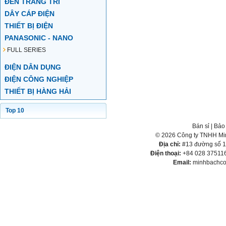
ĐÈN TRANG TRÍ
DÂY CÁP ĐIỆN
THIẾT BỊ ĐIỆN
PANASONIC - NANO
FULL SERIES
ĐIỆN DÂN DỤNG
ĐIỆN CÔNG NGHIỆP
THIẾT BỊ HÀNG HẢI
Top 10
Bán sỉ
|
Bảo
© 2026 Công ty TNHH Min
Địa chỉ:
#13 đường số 1,
Điện thoại:
+84 028 375116
Email:
minhbachco