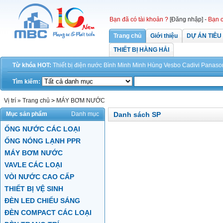
Bạn đã có tài khoản ?
[Đăng nhập]
-
Bạn c
Trang chủ
Giới thiệu
DỰ ÁN TIÊU
THIẾT BỊ HÀNG HẢI
Từ khóa HOT:
Thiết bị điện
nước
Bình Minh
Minh Hùng
Vesbo
Cadivi
Panaso
Tìm kiếm:
Vị trí »
Trang chủ
>
MÁY BƠM NƯỚC
Mục sản phẩm
Danh mục
Danh sách SP
ỐNG NƯỚC CÁC LOẠI
ỐNG NÓNG LẠNH PPR
MÁY BƠM NƯỚC
VAVLE CÁC LOẠI
VÒI NƯỚC CAO CẤP
THIẾT BỊ VỆ SINH
ĐÈN LED CHIẾU SÁNG
ĐÈN COMPACT CÁC LOẠI