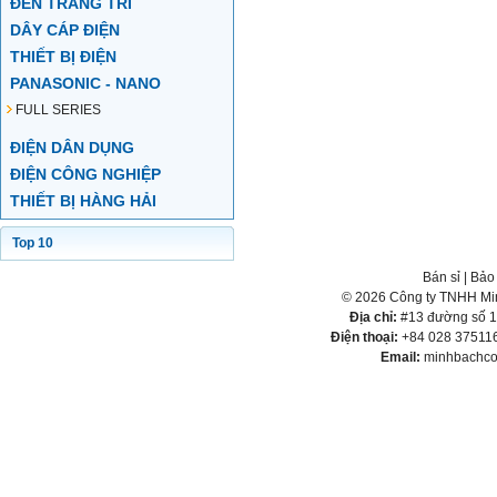
ĐÈN TRANG TRÍ
DÂY CÁP ĐIỆN
THIẾT BỊ ĐIỆN
PANASONIC - NANO
FULL SERIES
ĐIỆN DÂN DỤNG
ĐIỆN CÔNG NGHIỆP
THIẾT BỊ HÀNG HẢI
Top 10
Bán sỉ
|
Bảo
© 2026 Công ty TNHH Min
Địa chỉ:
#13 đường số 1,
Điện thoại:
+84 028 375116
Email:
minhbachco