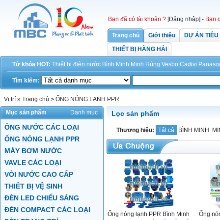
Bạn đã có tài khoản ?
[Đăng nhập]
-
Bạn c
Trang chủ
Giới thiệu
DỰ ÁN TIÊU
THIẾT BỊ HÀNG HẢI
Từ khóa HOT:
Thiết bị điện
nước
Bình Minh
Minh Hùng
Vesbo
Cadivi
Panaso
Tìm kiếm:
Vị trí »
Trang chủ
>
ỐNG NÓNG LẠNH PPR
Mục sản phẩm
Danh mục
Lọc sản phẩm
ỐNG NƯỚC CÁC LOẠI
Thương hiệu:
Tất cả
BÌNH MINH
MI
ỐNG NÓNG LẠNH PPR
MÁY BƠM NƯỚC
VAVLE CÁC LOẠI
VÒI NƯỚC CAO CẤP
THIẾT BỊ VỆ SINH
ĐÈN LED CHIẾU SÁNG
ĐÈN COMPACT CÁC LOẠI
Ống nóng lạnh PPR Bình Minh
Ống nó