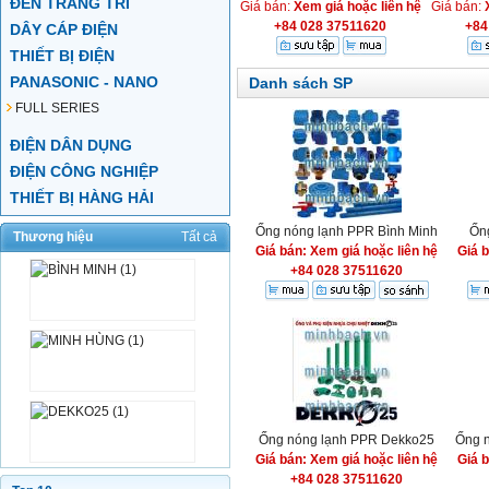
ĐÈN TRANG TRÍ
Giá bán:
Xem giá hoặc liên hệ
Giá bán:
+84 028 37511620
+84
DÂY CÁP ĐIỆN
THIẾT BỊ ĐIỆN
PANASONIC - NANO
Danh sách SP
FULL SERIES
ĐIỆN DÂN DỤNG
ĐIỆN CÔNG NGHIỆP
THIẾT BỊ HÀNG HẢI
Ống nóng lạnh PPR Bình Minh
Ốn
Thương hiệu
Tất cả
Giá bán: Xem giá hoặc liên hệ
Giá 
+84 028 37511620
Ống nóng lạnh PPR Dekko25
Ống 
Giá bán: Xem giá hoặc liên hệ
Giá 
+84 028 37511620