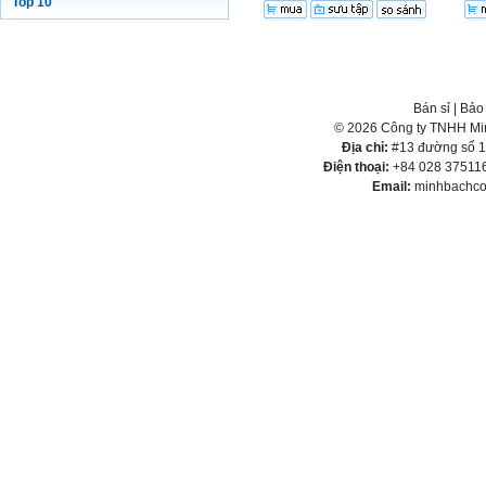
Top 10
Bán sỉ
|
Bảo
© 2026 Công ty TNHH Min
Địa chỉ:
#13 đường số 1,
Điện thoại:
+84 028 375116
Email:
minhbachco