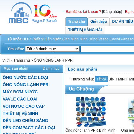
Bạn đã có tài khoản ?
[Đăng nhập]
-
Bạn c
Trang chủ
Giới thiệu
DỰ ÁN TIÊU
THIẾT BỊ HÀNG HẢI
Từ khóa HOT:
Thiết bị điện
nước
Bình Minh
Minh Hùng
Vesbo
Cadivi
Panaso
Tìm kiếm:
Vị trí »
Trang chủ
>
ỐNG NÓNG LẠNH PPR
Mục sản phẩm
Danh mục
Lọc sản phẩm
ỐNG NƯỚC CÁC LOẠI
Thương hiệu:
Tất cả
BÌNH MINH
MI
ỐNG NÓNG LẠNH PPR
MÁY BƠM NƯỚC
VAVLE CÁC LOẠI
VÒI NƯỚC CAO CẤP
THIẾT BỊ VỆ SINH
ĐÈN LED CHIẾU SÁNG
ĐÈN COMPACT CÁC LOẠI
Ống nóng lạnh PPR Bình Minh
Ống nó