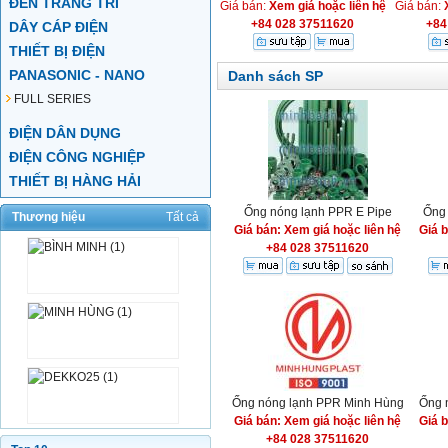
ĐÈN TRANG TRÍ
Giá bán:
Xem giá hoặc liên hệ
Giá bán:
+84 028 37511620
+84
DÂY CÁP ĐIỆN
THIẾT BỊ ĐIỆN
PANASONIC - NANO
Danh sách SP
FULL SERIES
ĐIỆN DÂN DỤNG
ĐIỆN CÔNG NGHIỆP
THIẾT BỊ HÀNG HẢI
Ống nóng lạnh PPR E Pipe
Ống
Thương hiệu
Tất cả
Giá bán: Xem giá hoặc liên hệ
Giá 
+84 028 37511620
Ống nóng lạnh PPR Minh Hùng
Ống 
Giá bán: Xem giá hoặc liên hệ
Giá 
+84 028 37511620