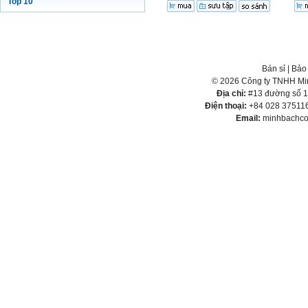
Top 10
Bán sỉ
|
Bảo
© 2026 Công ty TNHH Min
Địa chỉ:
#13 đường số 1,
Điện thoại:
+84 028 375116
Email:
minhbachco