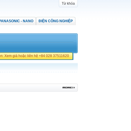
Từ khóa
PANASONIC - NANO
ĐIỆN CÔNG NGHIỆP
iền: Xem giá hoặc liên hệ +84 028 37511620