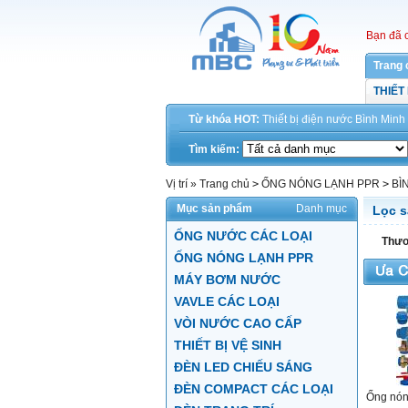
Bạn đã 
Trang 
THIẾT
Từ khóa HOT:
Thiết bị điện
nước
Bình Minh
Tìm kiếm:
Vị trí »
Trang chủ
>
ỐNG NÓNG LẠNH PPR
>
BÌ
Mục sản phẩm
Danh mục
Lọc 
ỐNG NƯỚC CÁC LOẠI
Thươ
ỐNG NÓNG LẠNH PPR
MÁY BƠM NƯỚC
VAVLE CÁC LOẠI
VÒI NƯỚC CAO CẤP
THIẾT BỊ VỆ SINH
ĐÈN LED CHIẾU SÁNG
ĐÈN COMPACT CÁC LOẠI
Ống nón