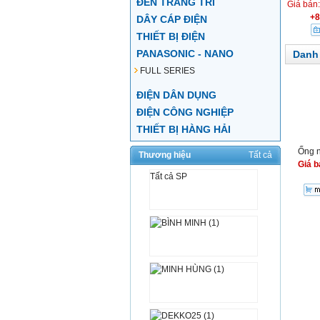
ĐÈN TRANG TRÍ
Giá bán
+8
DÂY CÁP ĐIỆN
THIẾT BỊ ĐIỆN
PANASONIC - NANO
Danh
FULL SERIES
ĐIỆN DÂN DỤNG
ĐIỆN CÔNG NGHIỆP
THIẾT BỊ HÀNG HẢI
Ống n
Thương hiệu
Tất cả
Giá b
Tất cả SP