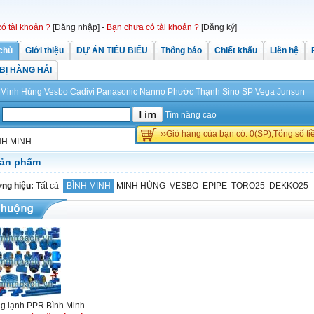
có tài khoản ?
[Đăng nhập]
-
Bạn chưa có tài khoản ?
[Đăng ký]
chủ
Giới thiệu
DỰ ÁN TIÊU BIỂU
Thông báo
Chiết khấu
Liên hệ
 BỊ HÀNG HẢI
Minh Hùng
Vesbo
Cadivi
Panasonic
Nanno Phước Thạnh
Sino
SP
Vega
Junsun
Tìm nâng cao
››Giỏ hàng của bạn có: 0(SP),Tổng số t
NH MINH
sản phẩm
ng hiệu:
Tất cả
BÌNH MINH
MINH HÙNG
VESBO
EPIPE
TORO25
DEKKO25
g lạnh PPR Bình Minh