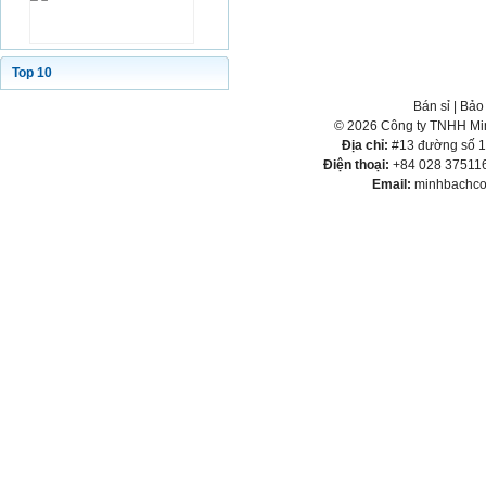
Top 10
Bán sỉ
|
Bảo
© 2026 Công ty TNHH Min
Địa chỉ:
#13 đường số 1,
Điện thoại:
+84 028 375116
Email:
minhbachco