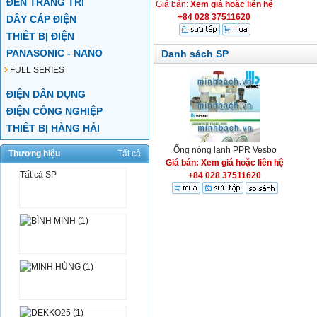
ĐÈN TRANG TRÍ
Giá bán:
Xem giá hoặc liên hệ
+84 028 37511620
DÂY CÁP ĐIỆN
THIẾT BỊ ĐIỆN
PANASONIC - NANO
Danh sách SP
FULL SERIES
ĐIỆN DÂN DỤNG
ĐIỆN CÔNG NGHIỆP
THIẾT BỊ HÀNG HẢI
Ống nóng lạnh PPR Vesbo
Thương hiệu
Tất cả
Giá bán: Xem giá hoặc liên hệ
Tất cả SP
+84 028 37511620