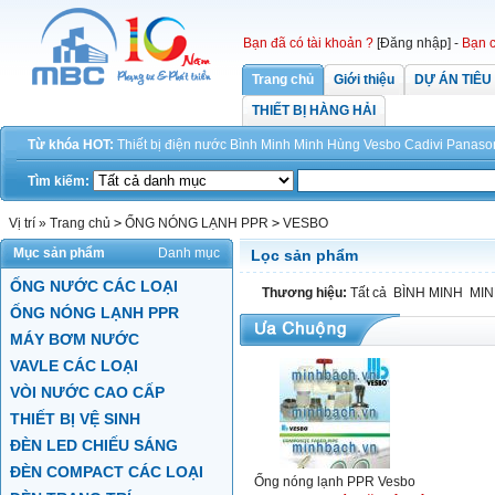
Bạn đã có tài khoản ?
[Đăng nhập]
-
Bạn c
Trang chủ
Giới thiệu
DỰ ÁN TIÊU
THIẾT BỊ HÀNG HẢI
Từ khóa HOT:
Thiết bị điện
nước
Bình Minh
Minh Hùng
Vesbo
Cadivi
Panaso
Tìm kiếm:
Vị trí »
Trang chủ
>
ỐNG NÓNG LẠNH PPR
>
VESBO
Mục sản phẩm
Danh mục
Lọc sản phẩm
ỐNG NƯỚC CÁC LOẠI
Thương hiệu:
Tất cả
BÌNH MINH
MI
ỐNG NÓNG LẠNH PPR
MÁY BƠM NƯỚC
VAVLE CÁC LOẠI
VÒI NƯỚC CAO CẤP
THIẾT BỊ VỆ SINH
ĐÈN LED CHIẾU SÁNG
ĐÈN COMPACT CÁC LOẠI
Ống nóng lạnh PPR Vesbo