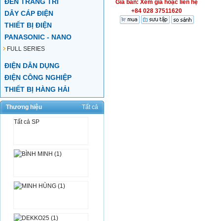
ĐÈN TRANG TRÍ
Giá bán: Xem giá hoặc liên hệ
+84 028 37511620
DÂY CÁP ĐIỆN
THIẾT BỊ ĐIỆN
PANASONIC - NANO
FULL SERIES
ĐIỆN DÂN DỤNG
ĐIỆN CÔNG NGHIỆP
THIẾT BỊ HÀNG HẢI
Thương hiệu
Tất cả
Tất cả SP