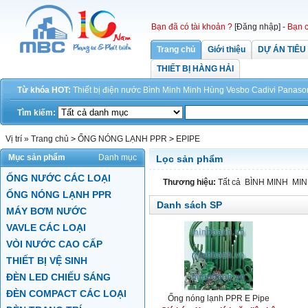
Bạn đã có tài khoản ?
[Đăng nhập]
-
Bạn c
Trang chủ
Giới thiệu
DỰ ÁN TIÊU
THIẾT BỊ HÀNG HẢI
Từ khóa HOT:
Thiết bị điện
nước
Bình Minh
Minh Hùng
Vesbo
Cadivi
Panaso
Tìm kiếm:
Vị trí »
Trang chủ
>
ỐNG NÓNG LẠNH PPR
>
EPIPE
Mục sản phẩm
Danh mục
Lọc sản phẩm
ỐNG NƯỚC CÁC LOẠI
Thương hiệu:
Tất cả
BÌNH MINH
MI
ỐNG NÓNG LẠNH PPR
Danh sách SP
MÁY BƠM NƯỚC
VAVLE CÁC LOẠI
VÒI NƯỚC CAO CẤP
THIẾT BỊ VỆ SINH
ĐÈN LED CHIẾU SÁNG
ĐÈN COMPACT CÁC LOẠI
Ống nóng lạnh PPR E Pipe