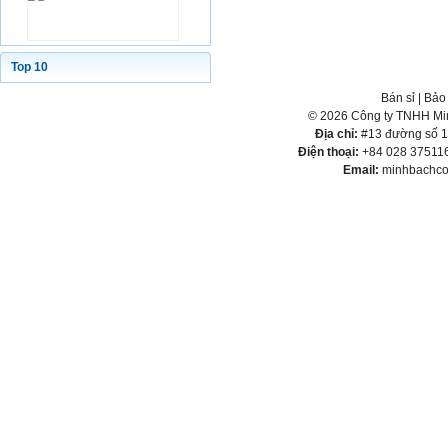
Top 10
Bán sỉ
|
Bảo
© 2026 Công ty TNHH Min
Địa chỉ:
#13 đường số 1,
Điện thoại:
+84 028 375116
Email:
minhbachco