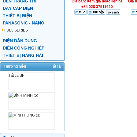
ĐÈN TRANG TRÍ
Giá bán: Xem giá hoặc liên hệ
Giá 
+84 028 37511620
DÂY CÁP ĐIỆN
THIẾT BỊ ĐIỆN
PANASONIC - NANO
FULL SERIES
ĐIỆN DÂN DỤNG
ĐIỆN CÔNG NGHIỆP
THIẾT BỊ HÀNG HẢI
Thương hiệu
Tất cả
Tất cả SP