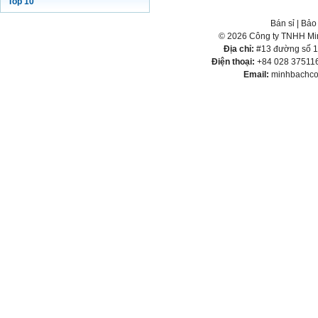
Top 10
Bán sỉ
|
Bảo
© 2026 Công ty TNHH Min
Địa chỉ:
#13 đường số 1,
Điện thoại:
+84 028 375116
Email:
minhbachco