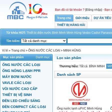
Bạn đã có tài khoản ?
[Đăng nhập]
-
Bạn c
Trang chủ
Giới thiệu
DỰ ÁN TIÊU
THIẾT BỊ HÀNG HẢI
Từ khóa HOT:
Thiết bị điện
nước
Bình Minh
Minh Hùng
Vesbo
Cadivi
Panaso
Tìm kiếm:
Vị trí »
Trang chủ
>
ỐNG NƯỚC CÁC LOẠI
>
MINH HÙNG
Mục sản phẩm
Danh mục
Lọc sản phẩm
ỐNG NƯỚC CÁC LOẠI
Thương hiệu:
Tất cả
BÌNH MINH
MI
ỐNG NÓNG LẠNH PPR
Danh sách SP
MÁY BƠM NƯỚC
VAVLE CÁC LOẠI
VÒI NƯỚC CAO CẤP
THIẾT BỊ VỆ SINH
ĐÈN LED CHIẾU SÁNG
ĐÈN COMPACT CÁC LOẠI
Ống nước lạnh uPVC Minh Hùng