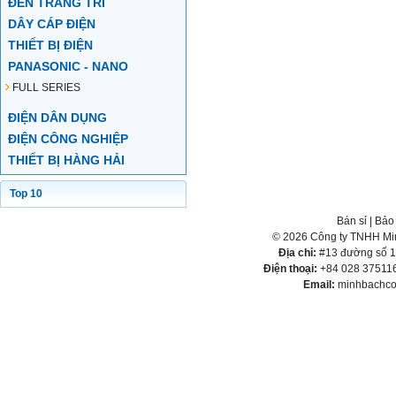
ĐÈN TRANG TRÍ
DÂY CÁP ĐIỆN
THIẾT BỊ ĐIỆN
PANASONIC - NANO
FULL SERIES
ĐIỆN DÂN DỤNG
ĐIỆN CÔNG NGHIỆP
THIẾT BỊ HÀNG HẢI
Top 10
Bán sỉ
|
Bảo
© 2026 Công ty TNHH Min
Địa chỉ:
#13 đường số 1,
Điện thoại:
+84 028 375116
Email:
minhbachco