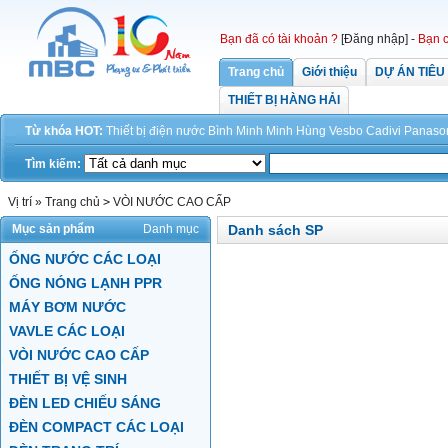
Bạn đã có tài khoản ?
[Đăng nhập]
-
Bạn c
Trang chủ
Giới thiệu
DỰ ÁN TIÊU
THIẾT BỊ HÀNG HẢI
Từ khóa HOT:
Thiết bị điện
nước
Bình Minh
Minh Hùng
Vesbo
Cadivi
Panaso
Tìm kiếm:
Vị trí »
Trang chủ
>
VÒI NƯỚC CAO CẤP
Mục sản phẩm
Danh mục
Danh sách SP
ỐNG NƯỚC CÁC LOẠI
ỐNG NÓNG LẠNH PPR
MÁY BƠM NƯỚC
VAVLE CÁC LOẠI
VÒI NƯỚC CAO CẤP
THIẾT BỊ VỆ SINH
ĐÈN LED CHIẾU SÁNG
ĐÈN COMPACT CÁC LOẠI