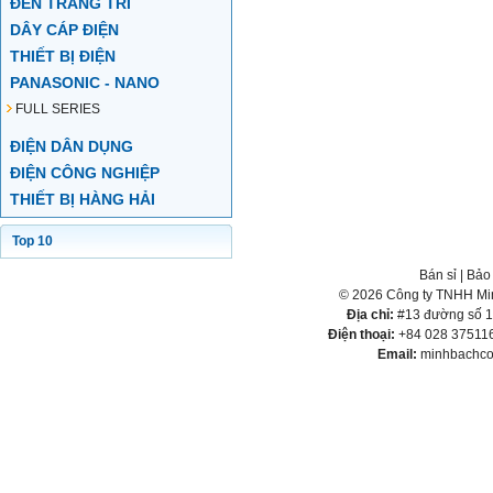
ĐÈN TRANG TRÍ
DÂY CÁP ĐIỆN
THIẾT BỊ ĐIỆN
PANASONIC - NANO
FULL SERIES
ĐIỆN DÂN DỤNG
ĐIỆN CÔNG NGHIỆP
THIẾT BỊ HÀNG HẢI
Top 10
Bán sỉ
|
Bảo
© 2026 Công ty TNHH Min
Địa chỉ:
#13 đường số 1,
Điện thoại:
+84 028 375116
Email:
minhbachco