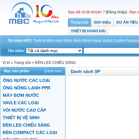
Bạn đã có tài khoản ?
[Đăng nhập]
-
Bạn c
Trang chủ
Giới thiệu
DỰ ÁN TIÊU
THIẾT BỊ HÀNG HẢI
Từ khóa HOT:
Thiết bị điện
nước
Bình Minh
Minh Hùng
Vesbo
Cadivi
Panaso
Tìm kiếm:
Vị trí »
Trang chủ
>
ĐÈN LED CHIẾU SÁNG
Mục sản phẩm
Danh mục
Danh sách SP
ỐNG NƯỚC CÁC LOẠI
ỐNG NÓNG LẠNH PPR
MÁY BƠM NƯỚC
VAVLE CÁC LOẠI
VÒI NƯỚC CAO CẤP
THIẾT BỊ VỆ SINH
ĐÈN LED CHIẾU SÁNG
ĐÈN COMPACT CÁC LOẠI