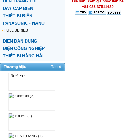
ĐÈN TRANG TRÍ
Giá bán: Xem giá hoặc liên hệ
+84 028 37511620
DÂY CÁP ĐIỆN
THIẾT BỊ ĐIỆN
PANASONIC - NANO
FULL SERIES
ĐIỆN DÂN DỤNG
ĐIỆN CÔNG NGHIỆP
THIẾT BỊ HÀNG HẢI
Thương hiệu
Tất cả
Tất cả SP