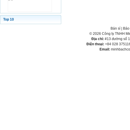
Top 10
Bán sỉ
|
Bảo
© 2026 Công ty TNHH Min
Địa chỉ:
#13 đường số 1,
Điện thoại:
+84 028 375116
Email:
minhbachco