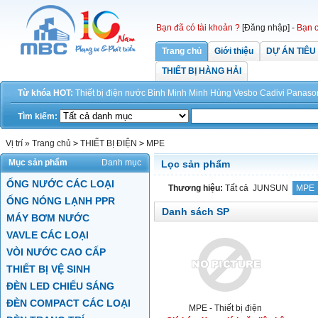
Bạn đã có tài khoản ?
[Đăng nhập]
-
Bạn c
Trang chủ
Giới thiệu
DỰ ÁN TIÊU
THIẾT BỊ HÀNG HẢI
Từ khóa HOT:
Thiết bị điện
nước
Bình Minh
Minh Hùng
Vesbo
Cadivi
Panaso
Tìm kiếm:
Vị trí »
Trang chủ
>
THIẾT BỊ ĐIỆN
>
MPE
Mục sản phẩm
Danh mục
Lọc sản phẩm
ỐNG NƯỚC CÁC LOẠI
Thương hiệu:
Tất cả
JUNSUN
MPE
ỐNG NÓNG LẠNH PPR
Danh sách SP
MÁY BƠM NƯỚC
VAVLE CÁC LOẠI
VÒI NƯỚC CAO CẤP
THIẾT BỊ VỆ SINH
ĐÈN LED CHIẾU SÁNG
ĐÈN COMPACT CÁC LOẠI
MPE - Thiết bị điện