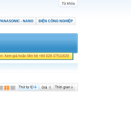
Từ khóa
PANASONIC - NANO
ĐIỆN CÔNG NGHIỆP
iền: Xem giá hoặc liên hệ +84 028 37511620