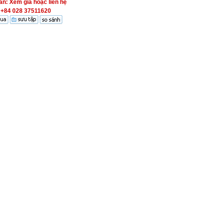
án: Xem giá hoặc liên hệ
+84 028 37511620