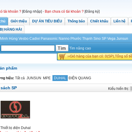
có tài khoản ?
[Đăng nhập]
-
Bạn chưa có tài khoản ?
[Đăng ký]
chủ
Giới thiệu
DỰ ÁN TIÊU BIỂU
Thông báo
Chiết khấu
Liên hệ
 BỊ HÀNG HẢI
Minh Hùng
Vesbo
Cadivi
Panasonic
Nanno Phước Thạnh
Sino
SP
Vega
Junsun
Tìm nâng cao
››Giỏ hàng của bạn có: 0(SP),Tổng số t
sản phẩm
ng hiệu:
Tất cả
JUNSUN
MPE
DUHAL
ĐIỆN QUANG
 sách SP
Kiểu hiển thị:
Thiết bị điện Duhal