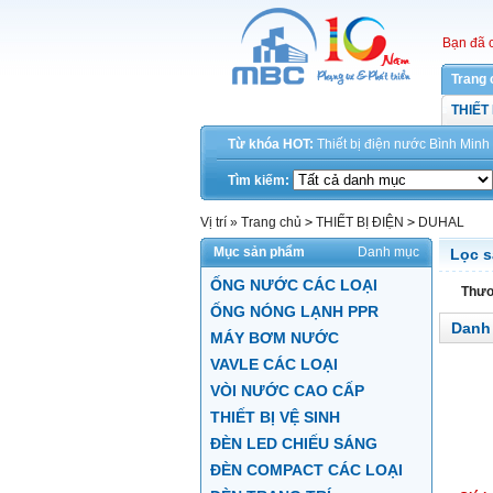
Bạn đã 
Trang 
THIẾT
Từ khóa HOT:
Thiết bị điện
nước
Bình Minh
Tìm kiếm:
Vị trí »
Trang chủ
>
THIẾT BỊ ĐIỆN
>
DUHAL
Mục sản phẩm
Danh mục
Lọc 
ỐNG NƯỚC CÁC LOẠI
Thươ
ỐNG NÓNG LẠNH PPR
Danh
MÁY BƠM NƯỚC
VAVLE CÁC LOẠI
VÒI NƯỚC CAO CẤP
THIẾT BỊ VỆ SINH
ĐÈN LED CHIẾU SÁNG
ĐÈN COMPACT CÁC LOẠI