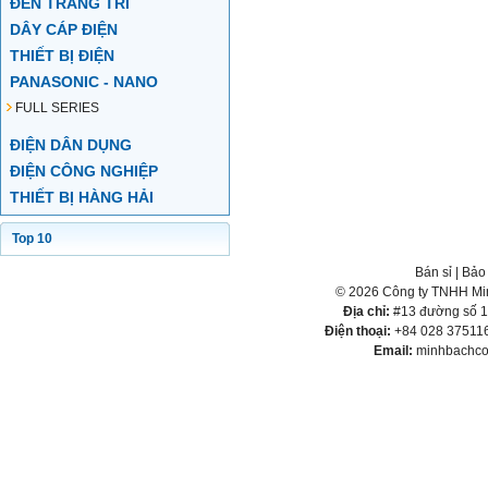
ĐÈN TRANG TRÍ
DÂY CÁP ĐIỆN
THIẾT BỊ ĐIỆN
PANASONIC - NANO
FULL SERIES
ĐIỆN DÂN DỤNG
ĐIỆN CÔNG NGHIỆP
THIẾT BỊ HÀNG HẢI
Top 10
Bán sỉ
|
Bảo
© 2026 Công ty TNHH Min
Địa chỉ:
#13 đường số 1,
Điện thoại:
+84 028 375116
Email:
minhbachco