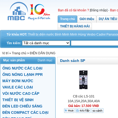
Bạn đã có tài khoản ?
[Đăng nhập]
-
Bạn c
Trang chủ
Giới thiệu
DỰ ÁN TIÊU
THIẾT BỊ HÀNG HẢI
Từ khóa HOT:
Thiết bị điện
nước
Bình Minh
Minh Hùng
Vesbo
Cadivi
Panaso
Tìm kiếm:
Vị trí »
Trang chủ
>
ĐIỆN DÂN DỤNG
Mục sản phẩm
Danh mục
Danh sách SP
ỐNG NƯỚC CÁC LOẠI
ỐNG NÓNG LẠNH PPR
MÁY BƠM NƯỚC
VAVLE CÁC LOẠI
VÒI NƯỚC CAO CẤP
CB cóc LS-101
THIẾT BỊ VỆ SINH
10A,15A,20A,30A,40A
ĐÈN LED CHIẾU SÁNG
Giá bán: 17.500 VNĐ
ĐÈN COMPACT CÁC LOẠI