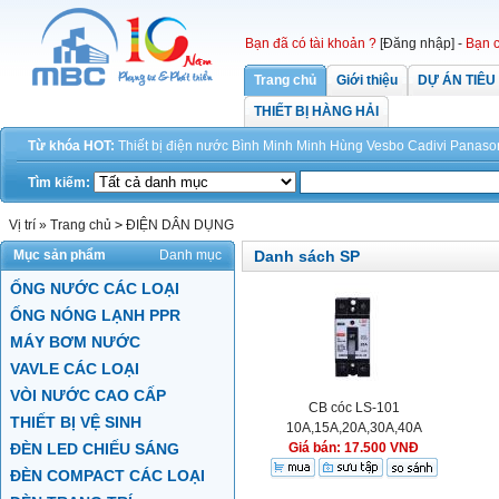
Bạn đã có tài khoản ?
[Đăng nhập]
-
Bạn c
Trang chủ
Giới thiệu
DỰ ÁN TIÊU
THIẾT BỊ HÀNG HẢI
Từ khóa HOT:
Thiết bị điện
nước
Bình Minh
Minh Hùng
Vesbo
Cadivi
Panaso
Tìm kiếm:
Vị trí »
Trang chủ
>
ĐIỆN DÂN DỤNG
Mục sản phẩm
Danh mục
Danh sách SP
ỐNG NƯỚC CÁC LOẠI
ỐNG NÓNG LẠNH PPR
MÁY BƠM NƯỚC
VAVLE CÁC LOẠI
VÒI NƯỚC CAO CẤP
CB cóc LS-101
THIẾT BỊ VỆ SINH
10A,15A,20A,30A,40A
ĐÈN LED CHIẾU SÁNG
Giá bán: 17.500 VNĐ
ĐÈN COMPACT CÁC LOẠI