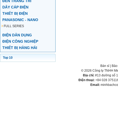
ĐÈN TRANG TRÍ
DÂY CÁP ĐIỆN
THIẾT BỊ ĐIỆN
PANASONIC - NANO
FULL SERIES
ĐIỆN DÂN DỤNG
ĐIỆN CÔNG NGHIỆP
THIẾT BỊ HÀNG HẢI
Top 10
Bán sỉ
|
Bảo
© 2026 Công ty TNHH Min
Địa chỉ:
#13 đường số 1,
Điện thoại:
+84 028 375116
Email:
minhbachco