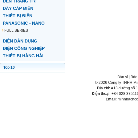
ĐÈN TRANG TRÍ
DÂY CÁP ĐIỆN
THIẾT BỊ ĐIỆN
PANASONIC - NANO
FULL SERIES
ĐIỆN DÂN DỤNG
ĐIỆN CÔNG NGHIỆP
THIẾT BỊ HÀNG HẢI
Top 10
Bán sỉ
|
Bảo
© 2026 Công ty TNHH Min
Địa chỉ:
#13 đường số 1,
Điện thoại:
+84 028 375116
Email:
minhbachco