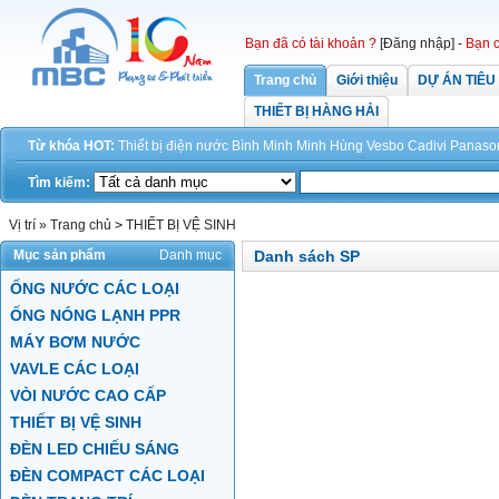
Bạn đã có tài khoản ?
[Đăng nhập]
-
Bạn c
Trang chủ
Giới thiệu
DỰ ÁN TIÊU
THIẾT BỊ HÀNG HẢI
Từ khóa HOT:
Thiết bị điện
nước
Bình Minh
Minh Hùng
Vesbo
Cadivi
Panaso
Tìm kiếm:
Vị trí »
Trang chủ
>
THIẾT BỊ VỆ SINH
Mục sản phẩm
Danh mục
Danh sách SP
ỐNG NƯỚC CÁC LOẠI
ỐNG NÓNG LẠNH PPR
MÁY BƠM NƯỚC
VAVLE CÁC LOẠI
VÒI NƯỚC CAO CẤP
THIẾT BỊ VỆ SINH
ĐÈN LED CHIẾU SÁNG
ĐÈN COMPACT CÁC LOẠI