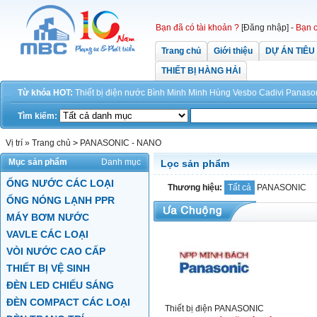
Bạn đã có tài khoản ?
[Đăng nhập]
-
Bạn c
Trang chủ
Giới thiệu
DỰ ÁN TIÊU
THIẾT BỊ HÀNG HẢI
Từ khóa HOT:
Thiết bị điện
nước
Bình Minh
Minh Hùng
Vesbo
Cadivi
Panaso
Tìm kiếm:
Vị trí »
Trang chủ
>
PANASONIC - NANO
Mục sản phẩm
Danh mục
Lọc sản phẩm
ỐNG NƯỚC CÁC LOẠI
Thương hiệu:
Tất cả
PANASONIC
ỐNG NÓNG LẠNH PPR
MÁY BƠM NƯỚC
VAVLE CÁC LOẠI
VÒI NƯỚC CAO CẤP
THIẾT BỊ VỆ SINH
ĐÈN LED CHIẾU SÁNG
ĐÈN COMPACT CÁC LOẠI
Thiết bị điện PANASONIC