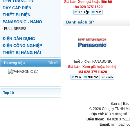
ĐÈN TRANG TRÍ
Giá bán:
Xem giá hoặc liên hệ
+84 028 37511620
DÂY CÁP ĐIỆN
THIẾT BỊ ĐIỆN
PANASONIC - NANO
Danh sách SP
FULL SERIES
ĐIỆN DÂN DỤNG
ĐIỆN CÔNG NGHIỆP
THIẾT BỊ HÀNG HẢI
Thiết bị điện PANASONIC
Thương hiệu
Tất cả
Giá bán: Xem giá hoặc liên hệ
+84 028 37511620
Top 10
Bán sỉ
|
Bảo
© 2026 Công ty TNHH Min
Địa chỉ:
#13 đường số 1,
Điện thoại:
+84 028 375116
Email:
minhbachco