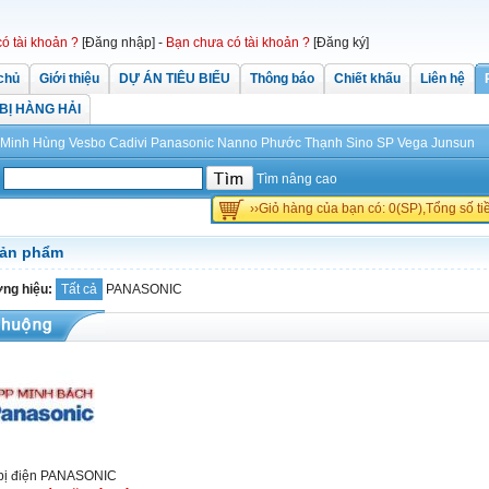
có tài khoản ?
[Đăng nhập]
-
Bạn chưa có tài khoản ?
[Đăng ký]
chủ
Giới thiệu
DỰ ÁN TIÊU BIỂU
Thông báo
Chiết khấu
Liên hệ
 BỊ HÀNG HẢI
Minh Hùng
Vesbo
Cadivi
Panasonic
Nanno Phước Thạnh
Sino
SP
Vega
Junsun
Tìm nâng cao
››Giỏ hàng của bạn có: 0(SP),Tổng số t
sản phẩm
ng hiệu:
Tất cả
PANASONIC
 bị điện PANASONIC