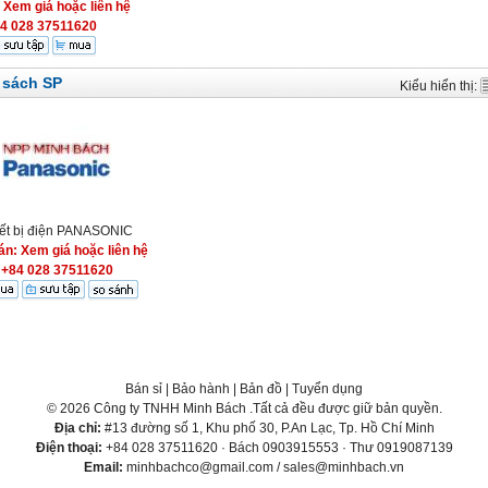
:
Xem giá hoặc liên hệ
4 028 37511620
 sách SP
Kiểu hiển thị:
iết bị điện PANASONIC
án: Xem giá hoặc liên hệ
+84 028 37511620
Bán sỉ
|
Bảo hành
|
Bản đồ
|
Tuyển dụng
© 2026 Công ty TNHH Minh Bách .Tất cả đều được giữ bản quyền.
Địa chỉ:
#13 đường số 1, Khu phố 30, P.An Lạc, Tp. Hồ Chí Minh
Điện thoại:
+84 028 37511620 · Bách 0903915553 · Thư 0919087139
Email:
minhbachco@gmail.com / sales@minhbach.vn