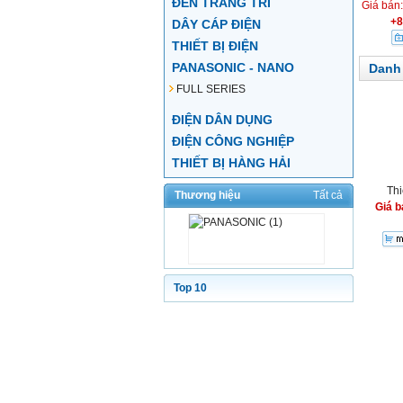
ĐÈN TRANG TRÍ
Giá bán
+8
DÂY CÁP ĐIỆN
THIẾT BỊ ĐIỆN
PANASONIC - NANO
Danh
FULL SERIES
ĐIỆN DÂN DỤNG
ĐIỆN CÔNG NGHIỆP
THIẾT BỊ HÀNG HẢI
Th
Thương hiệu
Tất cả
Giá b
Top 10