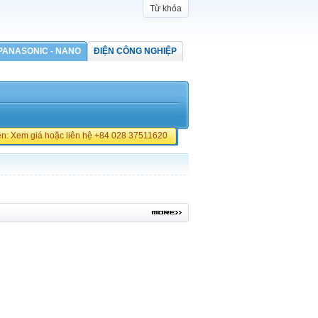
Từ khóa
PANASONIC - NANO
ĐIỆN CÔNG NGHIỆP
iền: Xem giá hoặc liên hệ +84 028 37511620