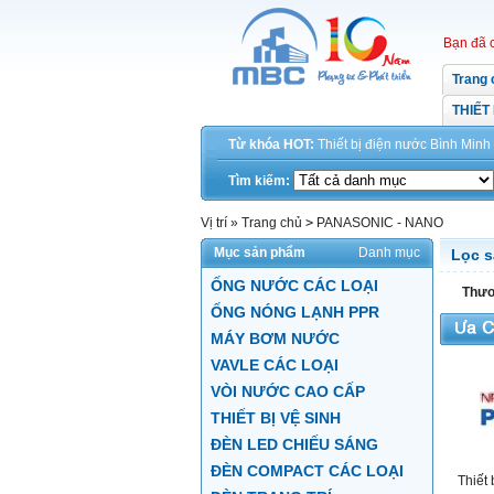
Bạn đã 
Trang 
THIẾT
Từ khóa HOT:
Thiết bị điện
nước
Bình Minh
Tìm kiếm:
Vị trí »
Trang chủ
>
PANASONIC - NANO
Mục sản phẩm
Danh mục
Lọc 
ỐNG NƯỚC CÁC LOẠI
Thươ
ỐNG NÓNG LẠNH PPR
MÁY BƠM NƯỚC
VAVLE CÁC LOẠI
VÒI NƯỚC CAO CẤP
THIẾT BỊ VỆ SINH
ĐÈN LED CHIẾU SÁNG
ĐÈN COMPACT CÁC LOẠI
Thiết