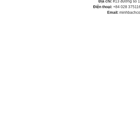
Địa chỉ:
#13 đường số 1,
Điện thoại:
+84 028 375116
Email:
minhbachco