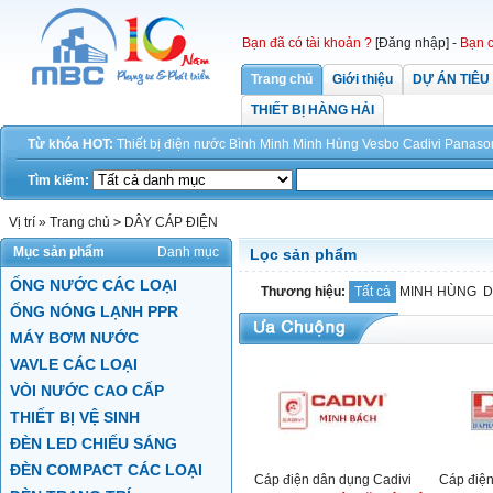
Bạn đã có tài khoản ?
[Đăng nhập]
-
Bạn c
Trang chủ
Giới thiệu
DỰ ÁN TIÊU
THIẾT BỊ HÀNG HẢI
Từ khóa HOT:
Thiết bị điện
nước
Bình Minh
Minh Hùng
Vesbo
Cadivi
Panaso
Tìm kiếm:
Vị trí »
Trang chủ
>
DÂY CÁP ĐIỆN
Mục sản phẩm
Danh mục
Lọc sản phẩm
ỐNG NƯỚC CÁC LOẠI
Thương hiệu:
Tất cả
MINH HÙNG
D
ỐNG NÓNG LẠNH PPR
MÁY BƠM NƯỚC
VAVLE CÁC LOẠI
VÒI NƯỚC CAO CẤP
THIẾT BỊ VỆ SINH
ĐÈN LED CHIẾU SÁNG
ĐÈN COMPACT CÁC LOẠI
Cáp điện dân dụng Cadivi
Cáp điệ