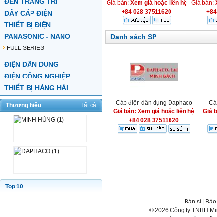
ĐÈN TRANG TRÍ
Giá bán:
Xem giá hoặc liên hệ
Giá bán:
+84 028 37511620
+84
DÂY CÁP ĐIỆN
THIẾT BỊ ĐIỆN
PANASONIC - NANO
Danh sách SP
FULL SERIES
ĐIỆN DÂN DỤNG
ĐIỆN CÔNG NGHIỆP
THIẾT BỊ HÀNG HẢI
Cáp điện dân dụng Daphaco
Cá
Thương hiệu
Tất cả
Giá bán: Xem giá hoặc liên hệ
Giá 
+84 028 37511620
Top 10
Bán sỉ
|
Bảo
© 2026 Công ty TNHH Min