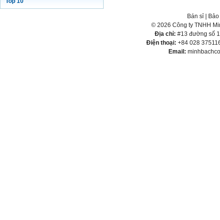
Top 10
Bán sỉ
|
Bảo
© 2026 Công ty TNHH Min
Địa chỉ:
#13 đường số 1,
Điện thoại:
+84 028 375116
Email:
minhbachco