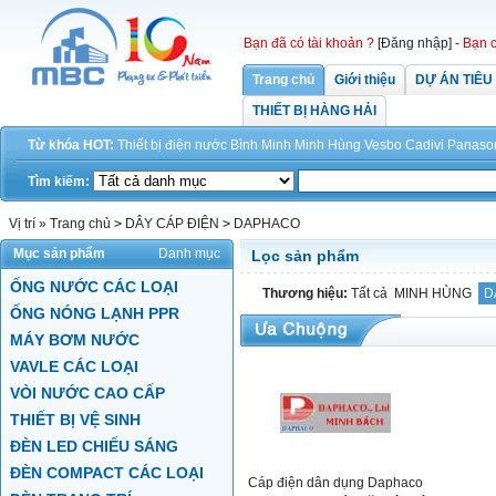
Bạn đã có tài khoản ?
[Đăng nhập]
-
Bạn c
Trang chủ
Giới thiệu
DỰ ÁN TIÊU
THIẾT BỊ HÀNG HẢI
Từ khóa HOT:
Thiết bị điện
nước
Bình Minh
Minh Hùng
Vesbo
Cadivi
Panaso
Tìm kiếm:
Vị trí »
Trang chủ
>
DÂY CÁP ĐIỆN
>
DAPHACO
Mục sản phẩm
Danh mục
Lọc sản phẩm
ỐNG NƯỚC CÁC LOẠI
Thương hiệu:
Tất cả
MINH HÙNG
D
ỐNG NÓNG LẠNH PPR
MÁY BƠM NƯỚC
VAVLE CÁC LOẠI
VÒI NƯỚC CAO CẤP
THIẾT BỊ VỆ SINH
ĐÈN LED CHIẾU SÁNG
ĐÈN COMPACT CÁC LOẠI
Cáp điện dân dụng Daphaco