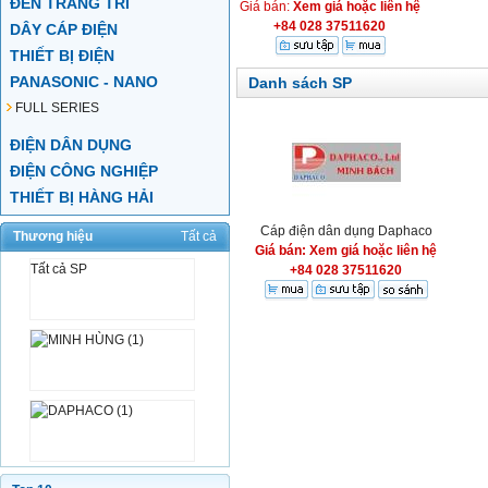
ĐÈN TRANG TRÍ
Giá bán:
Xem giá hoặc liên hệ
+84 028 37511620
DÂY CÁP ĐIỆN
THIẾT BỊ ĐIỆN
PANASONIC - NANO
Danh sách SP
FULL SERIES
ĐIỆN DÂN DỤNG
ĐIỆN CÔNG NGHIỆP
THIẾT BỊ HÀNG HẢI
Cáp điện dân dụng Daphaco
Thương hiệu
Tất cả
Giá bán: Xem giá hoặc liên hệ
Tất cả SP
+84 028 37511620