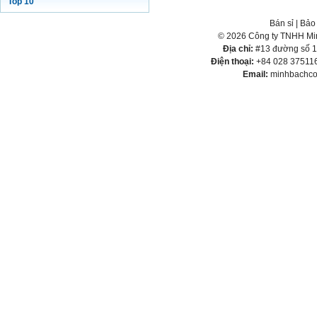
Top 10
Bán sỉ
|
Bảo
© 2026 Công ty TNHH Min
Địa chỉ:
#13 đường số 1,
Điện thoại:
+84 028 375116
Email:
minhbachco