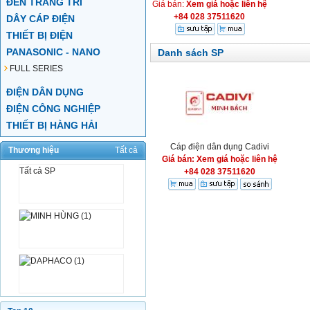
ĐÈN TRANG TRÍ
Giá bán:
Xem giá hoặc liên hệ
+84 028 37511620
DÂY CÁP ĐIỆN
THIẾT BỊ ĐIỆN
PANASONIC - NANO
Danh sách SP
FULL SERIES
ĐIỆN DÂN DỤNG
ĐIỆN CÔNG NGHIỆP
THIẾT BỊ HÀNG HẢI
Cáp điện dân dụng Cadivi
Thương hiệu
Tất cả
Giá bán: Xem giá hoặc liên hệ
Tất cả SP
+84 028 37511620