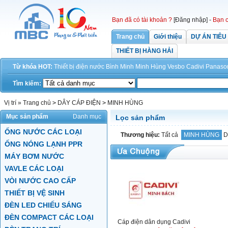
Bạn đã có tài khoản ?
[Đăng nhập]
-
Bạn c
Trang chủ
Giới thiệu
DỰ ÁN TIÊU
THIẾT BỊ HÀNG HẢI
Từ khóa HOT:
Thiết bị điện
nước
Bình Minh
Minh Hùng
Vesbo
Cadivi
Panaso
Tìm kiếm:
Vị trí »
Trang chủ
>
DÂY CÁP ĐIỆN
>
MINH HÙNG
Mục sản phẩm
Danh mục
Lọc sản phẩm
ỐNG NƯỚC CÁC LOẠI
Thương hiệu:
Tất cả
MINH HÙNG
D
ỐNG NÓNG LẠNH PPR
MÁY BƠM NƯỚC
VAVLE CÁC LOẠI
VÒI NƯỚC CAO CẤP
THIẾT BỊ VỆ SINH
ĐÈN LED CHIẾU SÁNG
ĐÈN COMPACT CÁC LOẠI
Cáp điện dân dụng Cadivi