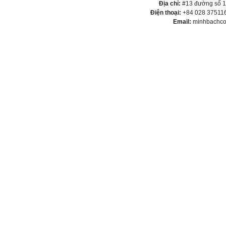
Địa chỉ:
#13 đường số 1,
Điện thoại:
+84 028 375116
Email:
minhbachco