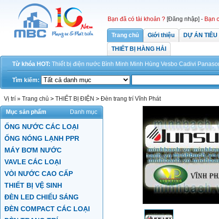
Bạn đã có tài khoản ?
[Đăng nhập]
-
Bạn c
Trang chủ
Giới thiệu
DỰ ÁN TIÊU
THIẾT BỊ HÀNG HẢI
Từ khóa HOT:
Thiết bị điện
nước
Bình Minh
Minh Hùng
Vesbo
Cadivi
Panaso
Tìm kiếm:
Vị trí »
Trang chủ
>
THIẾT BỊ ĐIỆN
>
Đèn trang trí Vĩnh Phát
Mục sản phẩm
Danh mục
ỐNG NƯỚC CÁC LOẠI
ỐNG NÓNG LẠNH PPR
MÁY BƠM NƯỚC
VAVLE CÁC LOẠI
VÒI NƯỚC CAO CẤP
THIẾT BỊ VỆ SINH
ĐÈN LED CHIẾU SÁNG
ĐÈN COMPACT CÁC LOẠI