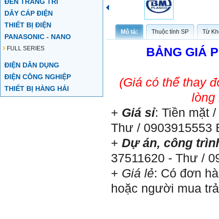
ĐÈN TRANG TRÍ
DÂY CÁP ĐIỆN
THIẾT BỊ ĐIỆN
Mô tả:
Thuộc tính SP
Từ Kh
PANASONIC - NANO
FULL SERIES
BẢNG GIÁ P
ĐIỆN DÂN DỤNG
ĐIỆN CÔNG NGHIỆP
(Giá có thể thay 
THIẾT BỊ HÀNG HẢI
lòng
+
Giá sỉ
: Tiền mặt 
Thư / 0903915553 
+
Dự án, công trìn
37511620 - Thư / 
+
Giá lẻ
: Có đơn hà
hoặc người mua trả