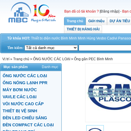
Bạn đã có tài khoản ?
[Đăng nhập]
-
Bạn c
Trang chủ
Giới thiệu
DỰ ÁN TIÊU
THIẾT BỊ HÀNG HẢI
Từ khóa HOT:
Thiết bị điện
nước
Bình Minh
Minh Hùng
Vesbo
Cadivi
Panaso
Tìm kiếm:
Vị trí »
Trang chủ
>
ỐNG NƯỚC CÁC LOẠI
>
Ống gân PEC Bình Minh
Mục sản phẩm
Danh mục
ỐNG NƯỚC CÁC LOẠI
ỐNG NÓNG LẠNH PPR
MÁY BƠM NƯỚC
VAVLE CÁC LOẠI
VÒI NƯỚC CAO CẤP
THIẾT BỊ VỆ SINH
ĐÈN LED CHIẾU SÁNG
ĐÈN COMPACT CÁC LOẠI