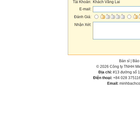
Tài Khoản:
Khách Vãng Lai
E-mail:
Đánh Giá:
Nhận Xét:
Bán sỉ
|
Bảo
© 2026 Công ty TNHH Min
Địa chỉ:
#13 đường số 1,
Điện thoại:
+84 028 375116
Email:
minhbachco