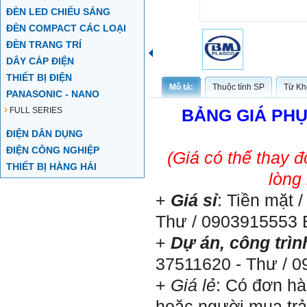
ĐÈN LED CHIẾU SÁNG
ĐÈN COMPACT CÁC LOẠI
ĐÈN TRANG TRÍ
DÂY CÁP ĐIỆN
THIẾT BỊ ĐIỆN
Mô tả:
Thuộc tính SP
Từ Kh
PANASONIC - NANO
FULL SERIES
BẢNG GIÁ PHỤ
ĐIỆN DÂN DỤNG
ĐIỆN CÔNG NGHIỆP
(Giá có thể thay 
THIẾT BỊ HÀNG HẢI
lòng
+
Giá sỉ
: Tiền mặt 
Thư / 0903915553 
+
Dự án, công trìn
37511620 - Thư / 
+
Giá lẻ
: Có đơn hà
hoặc người mua trả