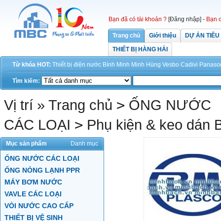
Bạn đã có tài khoản ?
[Đăng nhập]
-
Bạn c
Trang chủ
Giới thiệu
DỰ ÁN TIÊU
THIẾT BỊ HÀNG HẢI
Từ khóa HOT:
Thiết bị điện
nước
Bình Minh
Minh Hùng
Vesbo
Cadivi
Panaso
Tìm kiếm:
Vị trí »
Trang chủ
>
ỐNG NƯỚC
CÁC LOẠI
>
Phụ kiện & keo dán 
Mục sản phẩm
Danh mục
ỐNG NƯỚC CÁC LOẠI
ỐNG NÓNG LẠNH PPR
MÁY BƠM NƯỚC
VAVLE CÁC LOẠI
VÒI NƯỚC CAO CẤP
THIẾT BỊ VỆ SINH