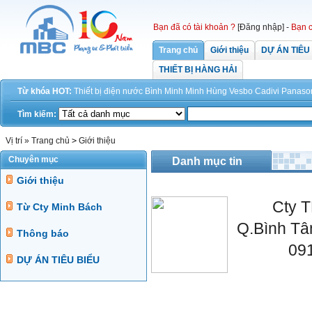
Bạn đã có tài khoản ?
[Đăng nhập]
-
Bạn c
Trang chủ
Giới thiệu
DỰ ÁN TIÊU
THIẾT BỊ HÀNG HẢI
Từ khóa HOT:
Thiết bị điện
nước
Bình Minh
Minh Hùng
Vesbo
Cadivi
Panaso
Tìm kiếm:
Vị trí »
Trang chủ
>
Giới thiệu
Chuyên mục
Danh mục tin
Giới thiệu
Cty TNH
Từ Cty Minh Bách
Q.Bình Tâ
Thông báo
09
DỰ ÁN TIÊU BIỂU