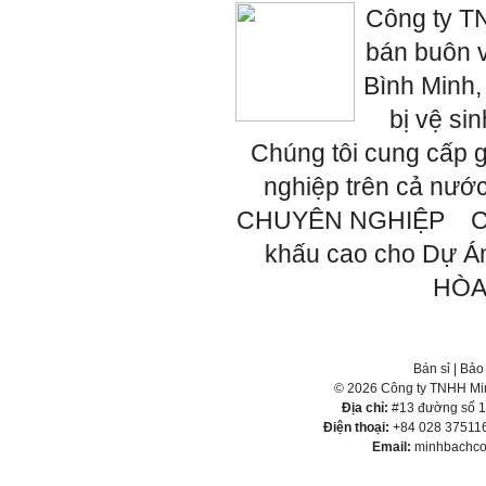
Công ty T
bán buôn v
Bình Minh,
bị vệ si
Chúng tôi cung cấp g
nghiệp trên cả n
CHUYÊN NGHIỆP CÁP 
khấu cao cho Dự
HÒA,
Bán sỉ
|
Bảo
© 2026 Công ty TNHH Min
Địa chỉ:
#13 đường số 1,
Điện thoại:
+84 028 375116
Email:
minhbachco