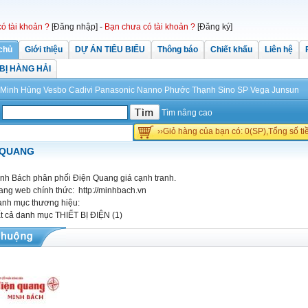
có tài khoản ?
[Đăng nhập]
-
Bạn chưa có tài khoản ?
[Đăng ký]
chủ
Giới thiệu
DỰ ÁN TIÊU BIỂU
Thông báo
Chiết khấu
Liên hệ
 BỊ HÀNG HẢI
Minh Hùng
Vesbo
Cadivi
Panasonic
Nanno Phước Thạnh
Sino
SP
Vega
Junsun
Tìm nâng cao
››Giỏ hàng của bạn có: 0(SP),Tổng số t
 QUANG
nh Bách phân phối Điện Quang giá cạnh tranh.
ang web chính thức:
http://minhbach.vn
nh mục thương hiệu:
t cả danh mục
THIẾT BỊ ĐIỆN (1)