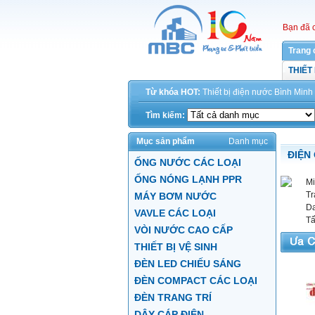
Bạn đã 
Trang 
THIẾT
Từ khóa HOT:
Thiết bị điện
nước
Bình Minh
Tìm kiếm:
Mục sản phẩm
Danh mục
ĐIỆN
ỐNG NƯỚC CÁC LOẠI
ỐNG NÓNG LẠNH PPR
Mi
Tr
MÁY BƠM NƯỚC
Da
VAVLE CÁC LOẠI
Tấ
VÒI NƯỚC CAO CẤP
THIẾT BỊ VỆ SINH
ĐÈN LED CHIẾU SÁNG
ĐÈN COMPACT CÁC LOẠI
ĐÈN TRANG TRÍ
DÂY CÁP ĐIỆN