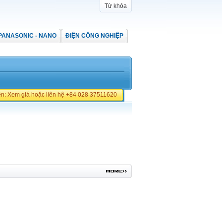
Từ khóa
PANASONIC - NANO
ĐIỆN CÔNG NGHIỆP
iền: Xem giá hoặc liên hệ +84 028 37511620