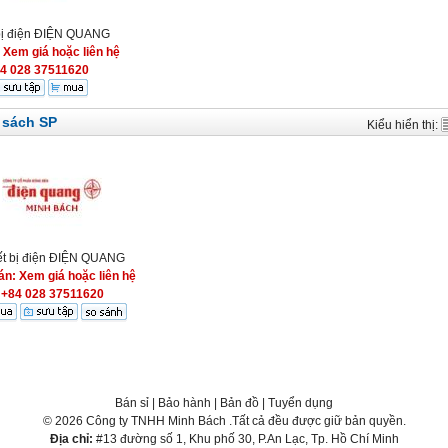
 bị điện ĐIỆN QUANG
:
Xem giá hoặc liên hệ
4 028 37511620
 sách SP
Kiểu hiển thị:
ết bị điện ĐIỆN QUANG
án: Xem giá hoặc liên hệ
+84 028 37511620
Bán sỉ
|
Bảo hành
|
Bản đồ
|
Tuyển dụng
© 2026 Công ty TNHH Minh Bách .Tất cả đều được giữ bản quyền.
Địa chỉ:
#13 đường số 1, Khu phố 30, P.An Lạc, Tp. Hồ Chí Minh