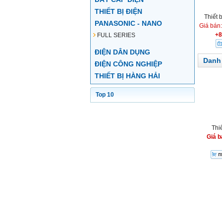
THIẾT BỊ ĐIỆN
Thiết
PANASONIC - NANO
Giá bán
+8
FULL SERIES
ĐIỆN DÂN DỤNG
Danh
ĐIỆN CÔNG NGHIỆP
THIẾT BỊ HÀNG HẢI
Top 10
Thi
Giá b